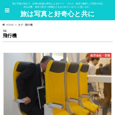
旅と写真が好きで、好奇心旺盛な40代によるサイト・ブログ。旅先で撮影した写真や日記
的な記事、旅先で役立つ情報などをまとめていきたいと思います。
旅は写真と好奇心と共に
HOME
タグ : 飛行機
TAG
飛行機
航空会社・空港