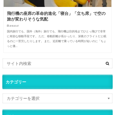
飛行機の座席の革命的進化「寝台」「立ち席」で空の
旅が変わりそうな気配
2018.05.07
国内旅行でも、国外（海外）旅行でも、飛行機は目的地までひとっ飛びで非常
に有効な移動手段です。 ただ、移動距離が長かったり、深夜のフライトだと眠
るのに一苦労したりします。 また、近距離で乗っている時間が短いのに「ちょ
っと価…
カテゴリー