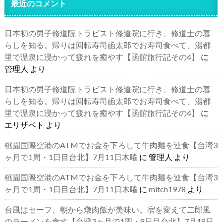
最近のコメント
日本初の男子修道院トラピスト修道院に行き、修道士の暮
らしを知る。帰りは回転寿司函太郎でお寿司食べて、湯都
里で温泉に浸かって疲れを癒やす【函館旅行記その4】
に
管理人
より
日本初の男子修道院トラピスト修道院に行き、修道士の暮
らしを知る。帰りは回転寿司函太郎でお寿司食べて、湯都
里で温泉に浸かって疲れを癒やす【函館旅行記その4】
に
エリザベト
より
桃園国際空港のATMでお金を下ろして牛肉麺を連食【台湾3
ヶ月で1周・1日目台北】7月11日木曜
に
管理人
より
桃園国際空港のATMでお金を下ろして牛肉麺を連食【台湾3
ヶ月で1周・1日目台北】7月11日木曜
に
mitch1978
より
台風はセーフ、朝から燉肉飯が美味い。宿を変えて二郎風
のラーメンを食す【台湾3ヶ月で1周・8日目台北】7月18日