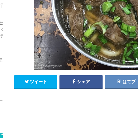
行
士
べ
行
理
ツイート
シェア
はてブ
二