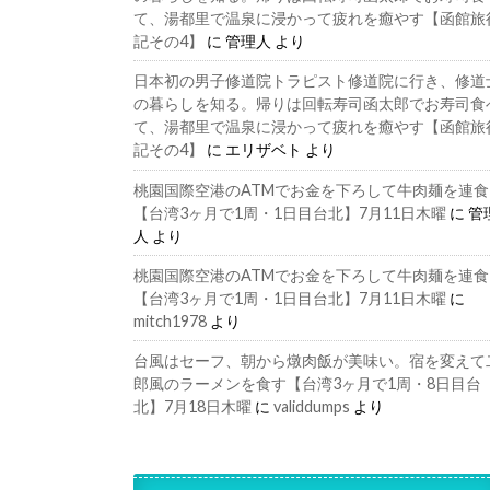
て、湯都里で温泉に浸かって疲れを癒やす【函館旅
記その4】
に
管理人
より
日本初の男子修道院トラピスト修道院に行き、修道
の暮らしを知る。帰りは回転寿司函太郎でお寿司食
て、湯都里で温泉に浸かって疲れを癒やす【函館旅
記その4】
に
エリザベト
より
桃園国際空港のATMでお金を下ろして牛肉麺を連食
【台湾3ヶ月で1周・1日目台北】7月11日木曜
に
管
人
より
桃園国際空港のATMでお金を下ろして牛肉麺を連食
【台湾3ヶ月で1周・1日目台北】7月11日木曜
に
mitch1978
より
台風はセーフ、朝から燉肉飯が美味い。宿を変えて
郎風のラーメンを食す【台湾3ヶ月で1周・8日目台
北】7月18日木曜
に
validdumps
より