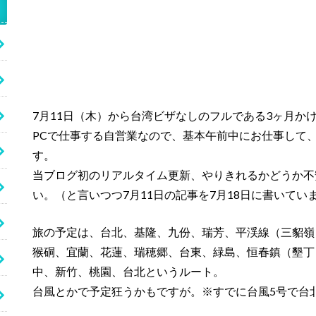
7月11日（木）から台湾ビザなしのフルである3ヶ月か
PCで仕事する自営業なので、基本午前中にお仕事して
す。
当ブログ初のリアルタイム更新、やりきれるかどうか不
い。（と言いつつ7月11日の記事を7月18日に書いてい
旅の予定は、台北、基隆、九份、瑞芳、平渓線（三貂嶺
猴硐、宜蘭、花蓮、瑞穂郷、台東、緑島、恒春鎮（墾丁
中、新竹、桃園、台北というルート。
台風とかで予定狂うかもですが。※すでに台風5号で