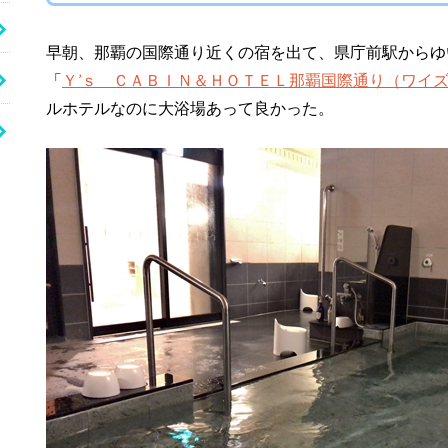
早朝、那覇の国際通り近くの宿を出て、県庁前駅からゆ
「
Ｙ’ｓ ＣＡＢＩＮ＆ＨＯＴＥＬ那覇国際通り（ワイズ
ルホテルなのに大浴場あって良かった。