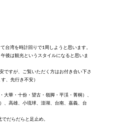
けて台湾を時計回りで1周しようと思います。
、午後は観光というスタイルになると思いま
安ですが、ご覧いただく方はお付き合い下さ
ます、先行き不安）
・大華・十份・望古・嶺脚・平渓・菁桐）、
）、高雄、小琉球、澎湖、台南、嘉義、台
台北でだらだらと足止め。