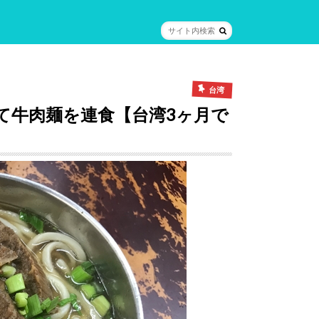
台湾
て牛肉麺を連食【台湾3ヶ月で