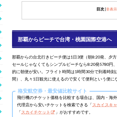
目次
[
非表示
那覇からピーチで台湾・桃園国際空港へ
那覇からの台北行きピーチ便は1日3便（朝8:20発、夕方16
セールじゃなくてもシンプルピーチなら8:20発5780円、16:
的に朝便が安い。フライト時間は1時間30分で到着時刻
間）、丸々1日観光に使えるので安くて便利という便に
格安航空券・最安値比較サイト
飛行機のチケット価格を比較する場合は、国内・海外の
代理店から安いチケットを検索できる「
スカイスキ
「
スカイチケット
」がおすすめです。