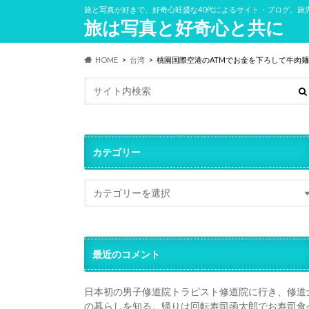
旅と写真が好きで、好奇心旺盛な40代によるサイト・ブログ。旅
旅は写真と好奇心と共に
HOME
台湾
桃園国際空港のATMでお金を下ろして牛肉麺
カテゴリー
最近のコメント
日本初の男子修道院トラピスト修道院に行き、修道
の暮らしを知る。帰りは回転寿司函太郎でお寿司食