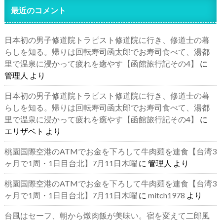
最近のコメント
日本初の男子修道院トラピスト修道院に行き、修道士の暮
らしを知る。帰りは回転寿司函太郎でお寿司食べて、湯都
里で温泉に浸かって疲れを癒やす【函館旅行記その4】
に
管理人
より
日本初の男子修道院トラピスト修道院に行き、修道士の暮
らしを知る。帰りは回転寿司函太郎でお寿司食べて、湯都
里で温泉に浸かって疲れを癒やす【函館旅行記その4】
に
エリザベト
より
桃園国際空港のATMでお金を下ろして牛肉麺を連食【台湾3
ヶ月で1周・1日目台北】7月11日木曜
に
管理人
より
桃園国際空港のATMでお金を下ろして牛肉麺を連食【台湾3
ヶ月で1周・1日目台北】7月11日木曜
に
mitch1978
より
台風はセーフ、朝から燉肉飯が美味い。宿を変えて二郎風