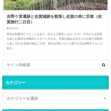
吉野ケ里遺跡と佐賀城跡を散策し佐賀の幸に舌鼓（佐
賀旅行二日目）
2017.07.18
初日は到着日だったこともあり、ほとんど観光しなかったが、今日からは佐賀
を楽しむ観光を本格的にスタートさせる。 佐賀の朝はお坊さんのお経で強制的
に起こされる 佐賀の旅は二日目、前日は1時ぐらいに寝て今日は8時半ぐらいに
起き…
カテゴリー