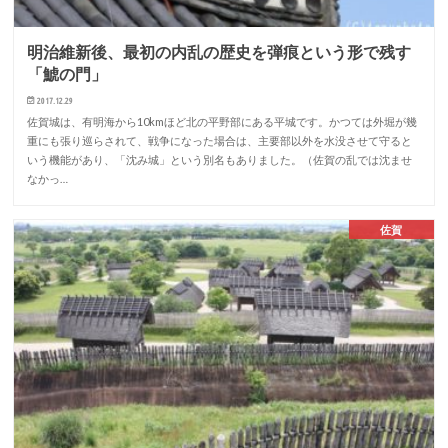
明治維新後、最初の内乱の歴史を弾痕という形で残す
「鯱の門」
2017.12.29
佐賀城は、有明海から10kmほど北の平野部にある平城です。かつては外堀が幾
重にも張り巡らされて、戦争になった場合は、主要部以外を水没させて守ると
いう機能があり、「沈み城」という別名もありました。（佐賀の乱では沈ませ
なかっ…
佐賀