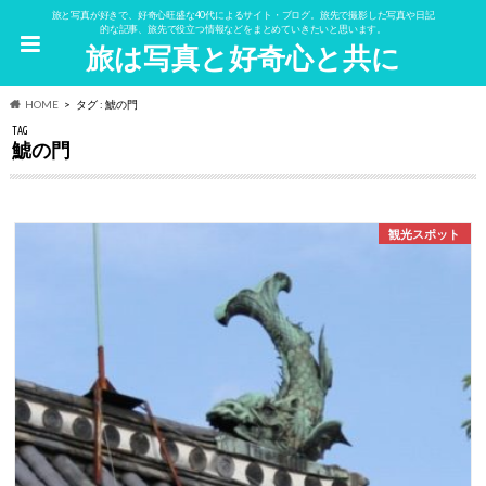
旅と写真が好きで、好奇心旺盛な40代によるサイト・ブログ。旅先で撮影した写真や日記
的な記事、旅先で役立つ情報などをまとめていきたいと思います。
旅は写真と好奇心と共に
HOME
タグ : 鯱の門
TAG
鯱の門
観光スポット