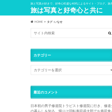
旅と写真が好きで、好奇心旺盛な40代によるサイト・ブログ。旅
旅は写真と好奇心と共に
HOME
タグ : いなせ
カテゴリー
最近のコメント
日本初の男子修道院トラピスト修道院に行き、修道
の暮らしを知る。帰りは回転寿司函太郎でお寿司食