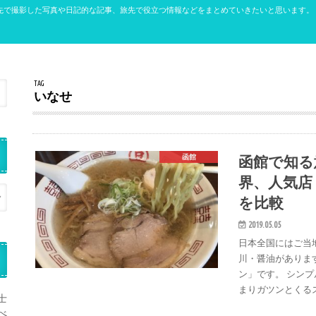
先で撮影した写真や日記的な記事、旅先で役立つ情報などをまとめていきたいと思います。
TAG
いなせ
函館で知る
函館
界、人気店
を比較
2019.05.05
日本全国にはご当
川・醤油がありま
ン」です。 シン
まりガツンとくる
士
べ