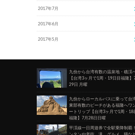
2017年7月
2017年6月
2017年5月
九份から台湾有数の温泉地・礁渓
【台湾3ヶ月で1周・19日目福隆】
29日 月曜
九份からローカルバスに乗って台
東部有数のビーチがある福隆へワ
ートリップ【台湾3ヶ月で1周・18
福隆】7月28日日曜
平渓線一日周遊券で全駅乗降制覇
ンタンや老街、滝、グルメ、猫な