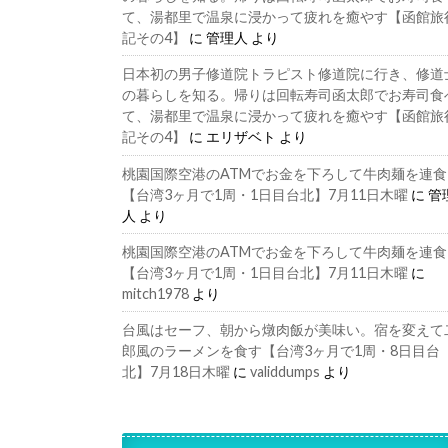
て、湯都里で温泉に浸かって疲れを癒やす【函館旅
記その4】
に
管理人
より
日本初の男子修道院トラピスト修道院に行き、修道
の暮らしを知る。帰りは回転寿司函太郎でお寿司食
て、湯都里で温泉に浸かって疲れを癒やす【函館旅
記その4】
に
エリザベト
より
桃園国際空港のATMでお金を下ろして牛肉麺を連食
【台湾3ヶ月で1周・1日目台北】7月11日木曜
に
管
人
より
桃園国際空港のATMでお金を下ろして牛肉麺を連食
【台湾3ヶ月で1周・1日目台北】7月11日木曜
に
mitch1978
より
台風はセーフ、朝から燉肉飯が美味い。宿を変えて
郎風のラーメンを食す【台湾3ヶ月で1周・8日目台
北】7月18日木曜
に
validdumps
より