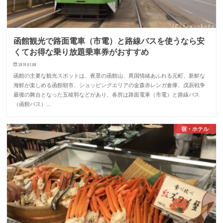
函館観光で路面電車（市電）と路線バスを使うなら安
くてお得な乗り放題乗車券がおすすめ
2019.01.08
函館の主要な観光スポットは、夜景の函館山、異国情緒あふれる元町、新鮮な
海鮮が楽しめる函館朝市、ショッピングエリアの金森赤レンガ倉庫、戊辰戦争
最後の舞台となった五稜郭などがあり、各所は路面電車（市電）と路線バス
（函館バス）…
宿・ホテル