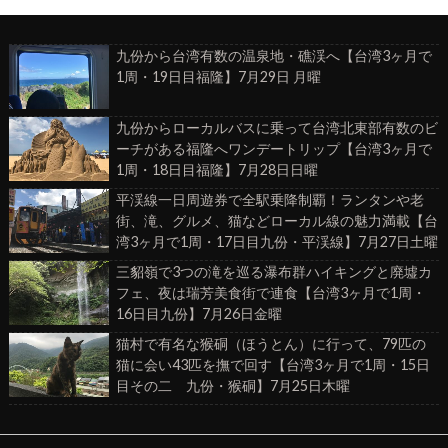
九份から台湾有数の温泉地・礁渓へ【台湾3ヶ月で
1周・19日目福隆】7月29日 月曜
九份からローカルバスに乗って台湾北東部有数のビ
ーチがある福隆へワンデートリップ【台湾3ヶ月で
1周・18日目福隆】7月28日日曜
平渓線一日周遊券で全駅乗降制覇！ランタンや老
街、滝、グルメ、猫などローカル線の魅力満載【台
湾3ヶ月で1周・17日目九份・平渓線】7月27日土曜
三貂嶺で3つの滝を巡る瀑布群ハイキングと廃墟カ
フェ、夜は瑞芳美食街で連食【台湾3ヶ月で1周・
16日目九份】7月26日金曜
猫村で有名な猴硐（ほうとん）に行って、79匹の
猫に会い43匹を撫で回す【台湾3ヶ月で1周・15日
目その二 九份・猴硐】7月25日木曜