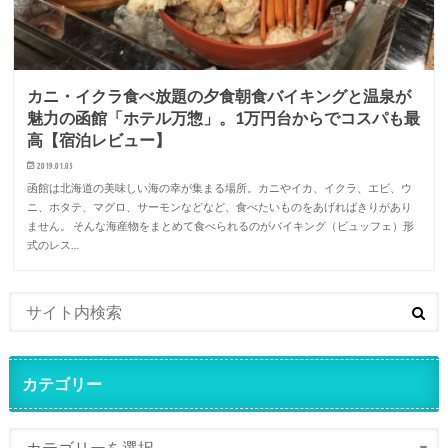
カニ・イクラ食べ放題の夕食朝食バイキングと温泉が
魅力の函館「ホテル万惣」。1万円台からでコスパも最
高【宿泊レビュー】
2019.01.05
函館は北海道の美味しい海の幸が集まる場所。カニやイカ、イクラ、エビ、ウ
ニ、ホタテ、マグロ、サーモンなどなど、食べたいものをあげればきりがあり
ません。 そんな海産物をまとめて食べられるのがバイキング（ビュッフェ）形
式のレス…
カテゴリー