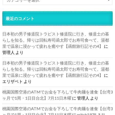
最近のコメント
日本初の男子修道院トラピスト修道院に行き、修道士の暮
らしを知る。帰りは回転寿司函太郎でお寿司食べて、湯都
里で温泉に浸かって疲れを癒やす【函館旅行記その4】
に
管理人
より
日本初の男子修道院トラピスト修道院に行き、修道士の暮
らしを知る。帰りは回転寿司函太郎でお寿司食べて、湯都
里で温泉に浸かって疲れを癒やす【函館旅行記その4】
に
エリザベト
より
桃園国際空港のATMでお金を下ろして牛肉麺を連食【台湾3
ヶ月で1周・1日目台北】7月11日木曜
に
管理人
より
桃園国際空港のATMでお金を下ろして牛肉麺を連食【台湾3
ヶ月で1周・1日目台北】7月11日木曜
に
mitch1978
より