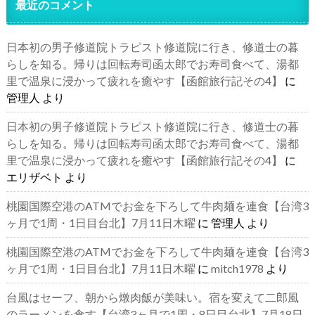
最近のコメント
日本初の男子修道院トラピスト修道院に行き、修道士の暮
らしを知る。帰りは回転寿司函太郎でお寿司食べて、湯都
里で温泉に浸かって疲れを癒やす【函館旅行記その4】
に
管理人
より
日本初の男子修道院トラピスト修道院に行き、修道士の暮
らしを知る。帰りは回転寿司函太郎でお寿司食べて、湯都
里で温泉に浸かって疲れを癒やす【函館旅行記その4】
に
エリザベト
より
桃園国際空港のATMでお金を下ろして牛肉麺を連食【台湾3
ヶ月で1周・1日目台北】7月11日木曜
に
管理人
より
桃園国際空港のATMでお金を下ろして牛肉麺を連食【台湾3
ヶ月で1周・1日目台北】7月11日木曜
に
mitch1978
より
台風はセーフ、朝から燉肉飯が美味い。宿を変えて二郎風
のラーメンを食す【台湾3ヶ月で1周・8日目台北】7月18日