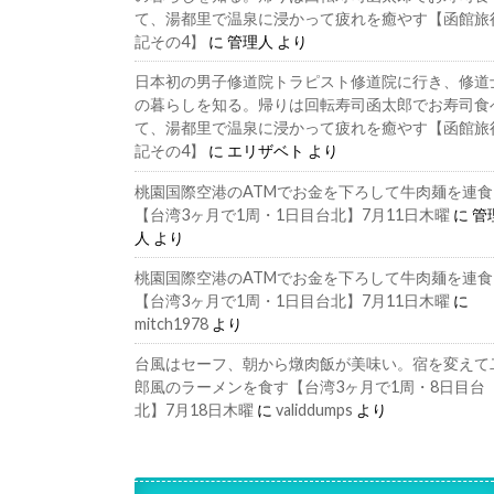
て、湯都里で温泉に浸かって疲れを癒やす【函館旅
記その4】
に
管理人
より
日本初の男子修道院トラピスト修道院に行き、修道
の暮らしを知る。帰りは回転寿司函太郎でお寿司食
て、湯都里で温泉に浸かって疲れを癒やす【函館旅
記その4】
に
エリザベト
より
桃園国際空港のATMでお金を下ろして牛肉麺を連食
【台湾3ヶ月で1周・1日目台北】7月11日木曜
に
管
人
より
桃園国際空港のATMでお金を下ろして牛肉麺を連食
【台湾3ヶ月で1周・1日目台北】7月11日木曜
に
mitch1978
より
台風はセーフ、朝から燉肉飯が美味い。宿を変えて
郎風のラーメンを食す【台湾3ヶ月で1周・8日目台
北】7月18日木曜
に
validdumps
より