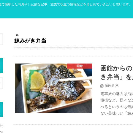
先で撮影した写真や日記的な記事、旅先で役立つ情報などをまとめていきたいと思います。
TAG
鰊みがき弁当
函館からの
函館
き弁当」を
2019.03.25
電車旅の魅力は沿
模様など、様々な
べるというのも最
ない美味しい「鰊
士
べ