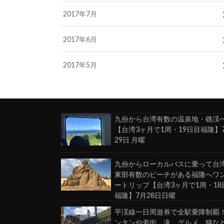
2017年7月
2017年6月
2017年5月
九份から台湾有数の温泉地・礁渓
【台湾3ヶ月で1周・19日目福隆】
29日 月曜
九份からローカルバスに乗って台
東部有数のビーチがある福隆へワ
ートリップ【台湾3ヶ月で1周・18
福隆】7月28日日曜
平渓線一日周遊券で全駅乗降制覇
ンタンや老街、滝、グルメ、猫な