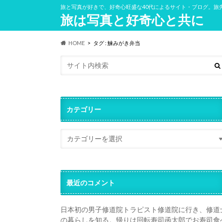
旅と写真が好きで、好奇心旺盛な40代によるサイト・ブログ。旅
旅は写真と好奇心と共に
HOME
タグ : 鰊みがき弁当
カテゴリー
最近のコメント
日本初の男子修道院トラピスト修道院に行き、修道
の暮らしを知る。帰りは回転寿司函太郎でお寿司食