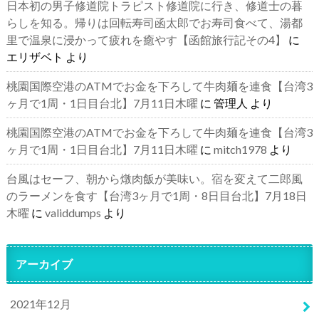
日本初の男子修道院トラピスト修道院に行き、修道士の暮
らしを知る。帰りは回転寿司函太郎でお寿司食べて、湯都
里で温泉に浸かって疲れを癒やす【函館旅行記その4】
に
エリザベト
より
桃園国際空港のATMでお金を下ろして牛肉麺を連食【台湾3
ヶ月で1周・1日目台北】7月11日木曜
に
管理人
より
桃園国際空港のATMでお金を下ろして牛肉麺を連食【台湾3
ヶ月で1周・1日目台北】7月11日木曜
に
mitch1978
より
台風はセーフ、朝から燉肉飯が美味い。宿を変えて二郎風
のラーメンを食す【台湾3ヶ月で1周・8日目台北】7月18日
木曜
に
validdumps
より
アーカイブ
2021年12月