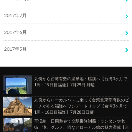
2017年7月
2017年6月
2017年5月
九份から台湾有数の温泉地・礁渓へ【台湾3ヶ月で
1周・19日目福隆】7月29日 月曜
九份からローカルバスに乗って台湾北東部有数のビ
ーチがある福隆へワンデートリップ【台湾3ヶ月で
1周・18日目福隆】7月28日日曜
平渓線一日周遊券で全駅乗降制覇！ランタンや老
街、滝、グルメ、猫などローカル線の魅力満載【台