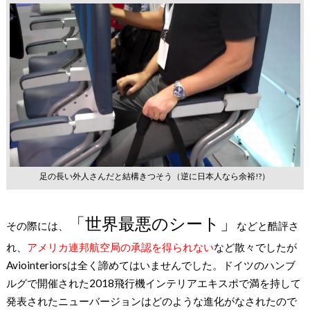
足の長い外人さんだと結構きつそう（逆に日本人なら余裕!?）
「世界最悪のシート」
その際には、
などと酷評さ
れ、
アメリカ連邦航空局の承認を得られない
など散々でしたが
Aviointeriorsは全く諦めてはいませんでした。ドイツのハンブ
ルグで開催された2018飛行機インテリアエキスポで満を持して
発表されたニューバージョンはどのような進化がなされたので