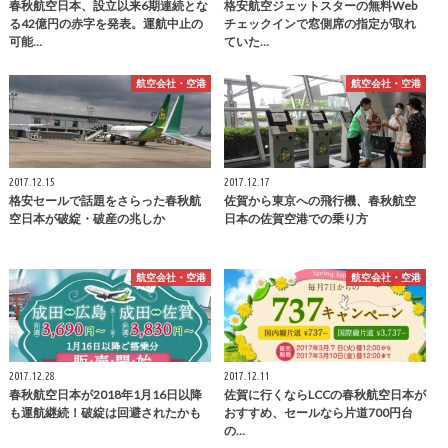
春秋航空日本、設立以来6期連続とな
格安航空ジェットスターの無料Web
る42億円の赤字を発表。運航中止の
チェックインで窓側席の指定が取れ
可能…
ていた…
航空会社・空港
航空会社・空港
2017.12.15
2017.12.17
格安セールで話題をさらった春秋航
佐賀から東京への飛行機、春秋航空
空日本が破綻・破産の兆しか
日本の佐賀空港での乗り方
航空会社・空港
航空会社・空港
2017.12.28
2017.12.11
春秋航空日本が2018年1月16日以降
佐賀に行くならLCCの春秋航空日本が
も運航継続！破綻は回避されたかも
おすすめ、セールなら片道700円台
の…