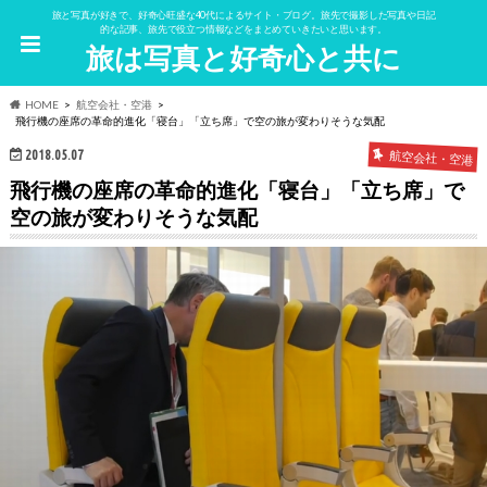
旅と写真が好きで、好奇心旺盛な40代によるサイト・ブログ。旅先で撮影した写真や日記
的な記事、旅先で役立つ情報などをまとめていきたいと思います。
旅は写真と好奇心と共に
HOME
航空会社・空港
飛行機の座席の革命的進化「寝台」「立ち席」で空の旅が変わりそうな気配
2018.05.07
航空会社・空港
飛行機の座席の革命的進化「寝台」「立ち席」で
空の旅が変わりそうな気配