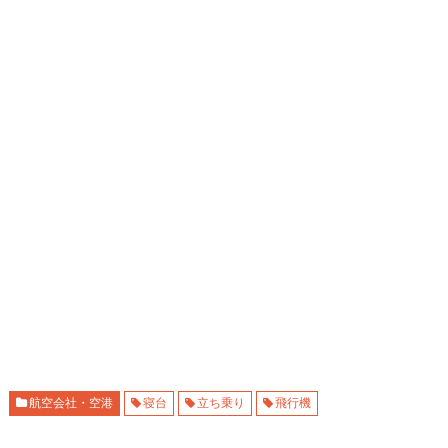
航空会社・空港
寝台
立ち乗り
飛行機