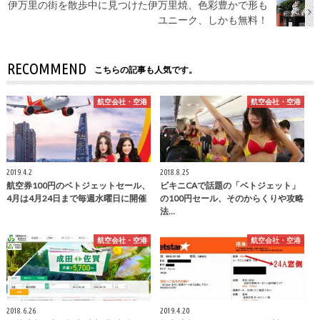
伊万里の街を散歩中に見つけた伊万里焼、色彩豊かで形も
ユニーク、しかも無料！
RECOMMEND
こちらの記事も人気です。
航空会社・空港
航空会社・空港
2019.4.2
2018.8.25
航空券100円のベトジェットセール、
ビキニCAで話題の「ベトジェット」
4月は4月24日まで毎週水曜日に開催
の100円セール、そのからくりや攻略
法…
航空会社・空港
航空会社・空港
2018.6.26
2019.4.20