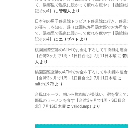
て、湯都里で温泉に浸かって疲れを癒やす【函館旅
記その4】
に
管理人
より
日本初の男子修道院トラピスト修道院に行き、修道
の暮らしを知る。帰りは回転寿司函太郎でお寿司食
て、湯都里で温泉に浸かって疲れを癒やす【函館旅
記その4】
に
エリザベト
より
桃園国際空港のATMでお金を下ろして牛肉麺を連食
【台湾3ヶ月で1周・1日目台北】7月11日木曜
に
管
人
より
桃園国際空港のATMでお金を下ろして牛肉麺を連食
【台湾3ヶ月で1周・1日目台北】7月11日木曜
に
mitch1978
より
台風はセーフ、朝から燉肉飯が美味い。宿を変えて
郎風のラーメンを食す【台湾3ヶ月で1周・8日目台
北】7月18日木曜
に
validdumps
より