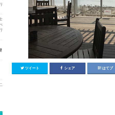
行
士
べ
行
理
ツイート
シェア
はてブ
二