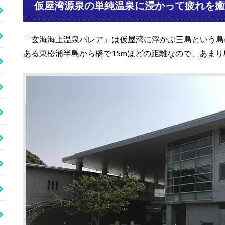
仮屋湾源泉の単純温泉に浸かって疲れを癒
「玄海海上温泉パレア」は仮屋湾に浮かぶ三島という島
ある東松浦半島から橋で15mほどの距離なので、あま