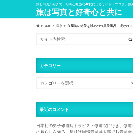
旅と写真が好きで、好奇心旺盛な40代によるサイト・ブログ。旅
旅は写真と好奇心と共に
HOME
温泉
仮屋湾の絶景を眺めつつ露天風呂に浸かれる
カテゴリー
最近のコメント
日本初の男子修道院トラピスト修道院に行き、修道
の暮らしを知る。帰りは回転寿司函太郎でお寿司食