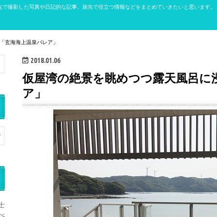
先で撮影した写真や日記的な記事、旅先で役立つ情報などをまとめていきたいと思います。
「玄海海上温泉パレア」
2018.01.06
仮屋湾の絶景を眺めつつ露天風呂に
ア」
士
べ