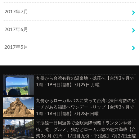
2017年7月
2017年6月
2017年5月
九份から台湾有数の温泉地・礁渓へ【台湾3ヶ月で
1周・19日目福隆】7月29日 月曜
九份からローカルバスに乗って台湾北東部有数のビ
ーチがある福隆へワンデートリップ【台湾3ヶ月で
1周・18日目福隆】7月28日日曜
平渓線一日周遊券で全駅乗降制覇！ランタンや老
街、滝、グルメ、猫などローカル線の魅力満載【台
湾3ヶ月で1周・17日目九份・平渓線】7月27日土曜