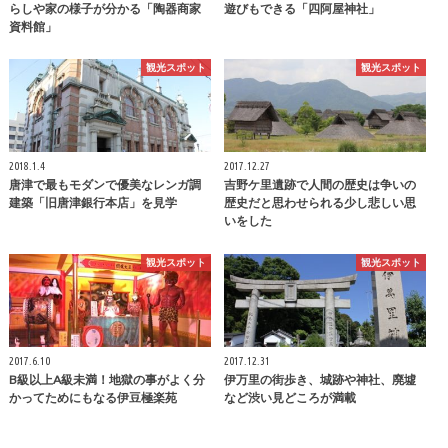
らしや家の様子が分かる「陶器商家
遊びもできる「四阿屋神社」
資料館」
観光スポット
観光スポット
2018.1.4
2017.12.27
唐津で最もモダンで優美なレンガ調
吉野ケ里遺跡で人間の歴史は争いの
建築「旧唐津銀行本店」を見学
歴史だと思わせられる少し悲しい思
いをした
観光スポット
観光スポット
2017.6.10
2017.12.31
B級以上A級未満！地獄の事がよく分
伊万里の街歩き、城跡や神社、廃墟
かってためにもなる伊豆極楽苑
など渋い見どころが満載