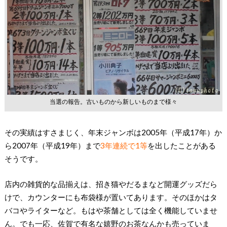
当選の報告。古いものから新しいものまで様々
その実績はすさまじく、年末ジャンボは2005年（平成17年）か
ら2007年（平成19年）まで
3年連続で1等
を出したことがある
そうです。
店内の雑貨的な品揃えは、招き猫やだるまなど開運グッズだら
けで、カウンターにも布袋様が置いてあります。そのほかはタ
バコやライターなど。もはや茶舗としては全く機能していませ
ん。でも一応、佐賀で有名な嬉野のお茶なんかも売っていま