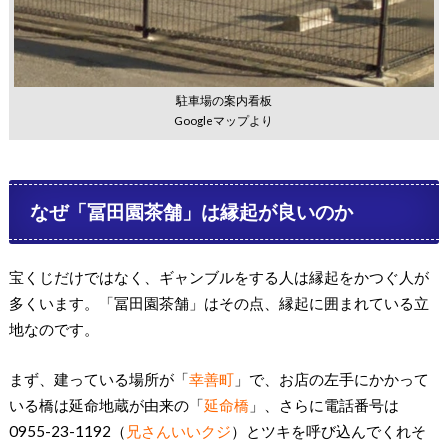
駐車場の案内看板
Googleマップより
なぜ「冨田園茶舗」は縁起が良いのか
宝くじだけではなく、ギャンブルをする人は縁起をかつぐ人が
多くいます。「冨田園茶舗」はその点、縁起に囲まれている立
地なのです。
まず、建っている場所が「
幸善町
」で、お店の左手にかかって
いる橋は延命地蔵が由来の「
延命橋
」、さらに電話番号は
0955-23-1192（
兄さんいいクジ
）とツキを呼び込んでくれそ