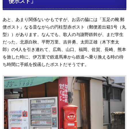
便ポスト」
あと、あまり関係ないかもですが、お店の脇には「五足の靴 郵
便ポスト」なる昔ながらの円柱型赤ポスト（郵便差出箱1号（丸
型））があります。なんでも、歌人の与謝野鉄幹が、まだ学生
だった、北原白秋、平野万里、吉井勇、太田正雄（木下杢太
郎）の4人を引き連れて、広島、山口、福岡、佐賀、長崎、熊本
を旅した時に、伊万里で鉄道馬車から鉄道へ乗り換える時の待
ち時間に手紙を投函したポストだそうです。