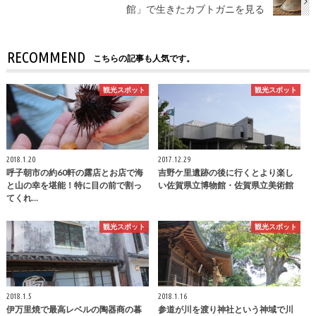
館」で生きたカブトガニを見る
RECOMMEND
こちらの記事も人気です。
観光スポット
観光スポット
2018.1.20
2017.12.29
呼子朝市の約60軒の露店とお店で海
吉野ケ里遺跡の後に行くとより楽し
と山の幸を堪能！特に目の前で割っ
い佐賀県立博物館・佐賀県立美術館
てくれ…
観光スポット
観光スポット
2018.1.5
2018.1.16
伊万里焼で最高レベルの陶器商の暮
参道が川を渡り神社という神域で川