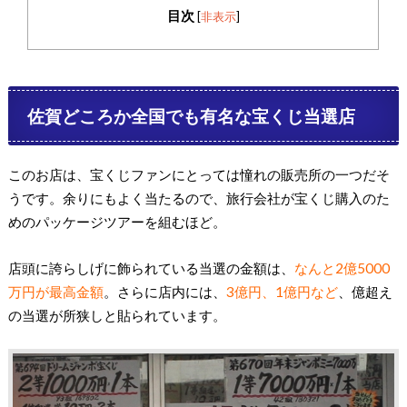
目次
[
非表示
]
佐賀どころか全国でも有名な宝くじ当選店
このお店は、宝くじファンにとっては憧れの販売所の一つだそ
うです。余りにもよく当たるので、旅行会社が宝くじ購入のた
めのパッケージツアーを組むほど。
店頭に誇らしげに飾られている当選の金額は、
なんと2億5000
万円が最高金額
。さらに店内には、
3億円、1億円など
、億超え
の当選が所狭しと貼られています。