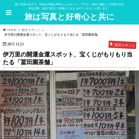
旅と写真が好きで、好奇心旺盛な40代によるサイト・ブログ。旅先で撮影した写真や日記
的な記事、旅先で役立つ情報などをまとめていきたいと思います。
旅は写真と好奇心と共に
HOME
観光スポット
伊万里の開運金運スポット、宝くじがもりもり当たる「冨田園茶舗」
2017.12.31
観光スポット
伊万里の開運金運スポット、宝くじがもりもり当
たる「冨田園茶舗」