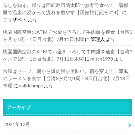
らしを知る。帰りは回転寿司函太郎でお寿司食べて、湯都
里で温泉に浸かって疲れを癒やす【函館旅行記その4】
に
エリザベト
より
桃園国際空港のATMでお金を下ろして牛肉麺を連食【台湾3
ヶ月で1周・1日目台北】7月11日木曜
に
管理人
より
桃園国際空港のATMでお金を下ろして牛肉麺を連食【台湾3
ヶ月で1周・1日目台北】7月11日木曜
に
mitch1978
より
台風はセーフ、朝から燉肉飯が美味い。宿を変えて二郎風
のラーメンを食す【台湾3ヶ月で1周・8日目台北】7月18日
木曜
に
validdumps
より
アーカイブ
2021年12月