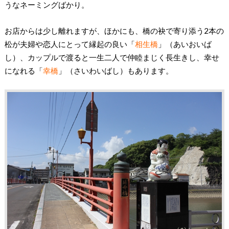
うなネーミングばかり。
お店からは少し離れますが、ほかにも、橋の袂で寄り添う2本の
松が夫婦や恋人にとって縁起の良い「
相生橋
」（あいおいば
し）、カップルで渡ると一生二人で仲睦まじく長生きし、幸せ
になれる「
幸橋
」（さいわいばし）もあります。