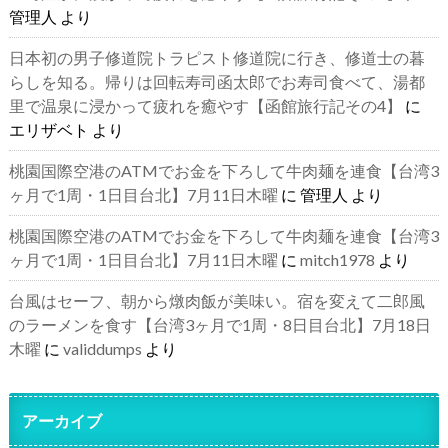
管理人
より
日本初の男子修道院トラピスト修道院に行き、修道士の暮
らしを知る。帰りは回転寿司函太郎でお寿司食べて、湯都
里で温泉に浸かって疲れを癒やす【函館旅行記その4】
に
エリザベト
より
桃園国際空港のATMでお金を下ろして牛肉麺を連食【台湾3
ヶ月で1周・1日目台北】7月11日木曜
に
管理人
より
桃園国際空港のATMでお金を下ろして牛肉麺を連食【台湾3
ヶ月で1周・1日目台北】7月11日木曜
に
mitch1978
より
台風はセーフ、朝から燉肉飯が美味い。宿を変えて二郎風
のラーメンを食す【台湾3ヶ月で1周・8日目台北】7月18日
木曜
に
validdumps
より
アーカイブ