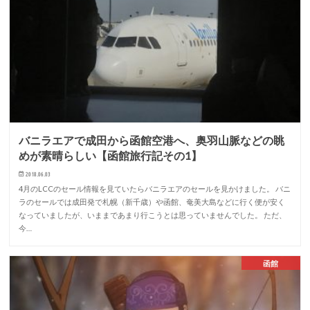
バニラエアで成田から函館空港へ、奥羽山脈などの眺
めが素晴らしい【函館旅行記その1】
2018.06.03
4月のLCCのセール情報を見ていたらバニラエアのセールを見かけました。 バニ
ラのセールでは成田発で札幌（新千歳）や函館、奄美大島などに行く便が安く
なっていましたが、いままであまり行こうとは思っていませんでした。 ただ、
今…
函館