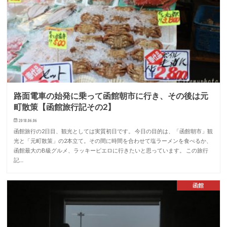
路面電車の始発に乗って函館朝市に行き、その後は元
町散策【函館旅行記その2】
2018.06.06
函館旅行の2日目、観光としては実質初日です。 今日の目的は、「函館朝市」観
光と「元町散策」の2本立て。その間に時間を合わせて塩ラーメンを食べるか、
函館最大のB級グルメ、ラッキーピエロに行きたいと思っています。 この旅行
記…
函館