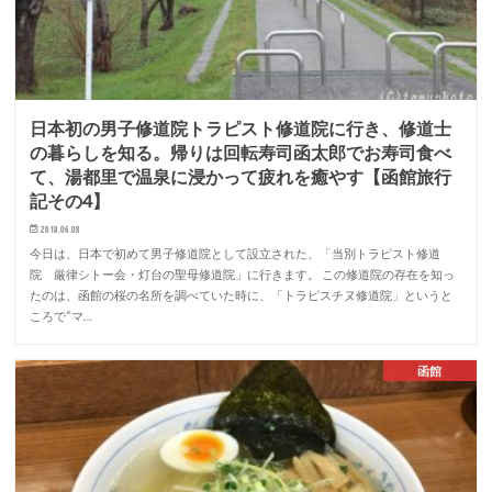
日本初の男子修道院トラピスト修道院に行き、修道士
の暮らしを知る。帰りは回転寿司函太郎でお寿司食べ
て、湯都里で温泉に浸かって疲れを癒やす【函館旅行
記その4】
2018.06.08
今日は、日本で初めて男子修道院として設立された、「当別トラピスト修道
院 厳律シトー会・灯台の聖母修道院」に行きます。 この修道院の存在を知っ
たのは、函館の桜の名所を調べていた時に、「トラピスチヌ修道院」というと
ころで“マ…
函館