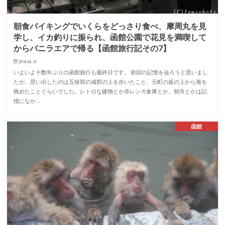
朝食バイキングでいくらをどっさり食べ、摩周丸を見
学し、イカ釣りに振られ、函館公園で花見を満喫して
からバニラエアで帰る【函館旅行記その7】
2018.06.13
いよいよ十数年ぶりの函館旅行も最終日です。 前回の記憶を辿ろうと思いまし
たが、思い出したのは五稜郭の城郭の上を歩いたこと、元町の坂の上から海を
眺めたことぐらいでした。レトロな建物とか赤レンガ倉庫とか、朝市とかは記
憶になか…
函館