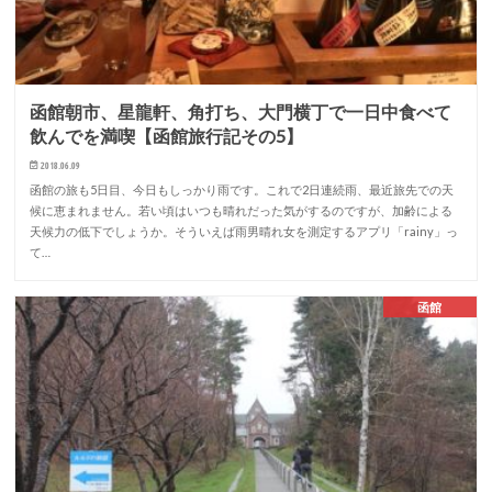
函館朝市、星龍軒、角打ち、大門横丁で一日中食べて
飲んでを満喫【函館旅行記その5】
2018.06.09
函館の旅も5日目、今日もしっかり雨です。これで2日連続雨、最近旅先での天
候に恵まれません。若い頃はいつも晴れだった気がするのですが、加齢による
天候力の低下でしょうか。そういえば雨男晴れ女を測定するアプリ「rainy」っ
て…
函館