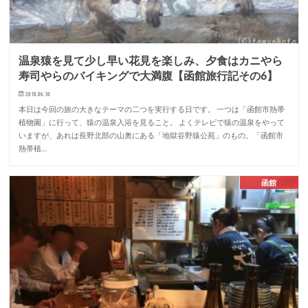
温泉猿を見て少し早い花見を楽しみ、夕食はカニやら
寿司やらのバイキングで大満腹【函館旅行記その6】
2018.06.10
本日は今回の旅の大きなテーマの二つを実行する日です。 一つは「函館市熱帯
植物園」に行って、猿の温泉入浴を見ること。 よくテレビで猿の温泉をやって
いますが、あれは長野北部の山奥にある「地獄谷野猿公苑」のもの。「函館市
熱帯植…
函館