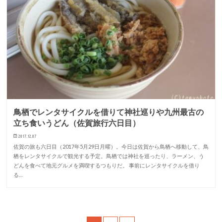
鳥栖でレンタサイクルを借りて神社巡りや九州最古の
立ち食いうどん（佐賀旅行六日目）
2017.12.07
佐賀の旅も六日目（2017年5月29日月曜）。今日は佐賀から鳥栖へ移動して、鳥
栖をレンタサイクルで観光する予定。鳥栖では神社を巡ったり、ラーメン、う
どんを食べて地元グルメを満喫するつもりだ。 事前にレンタサイクルを借り
る…