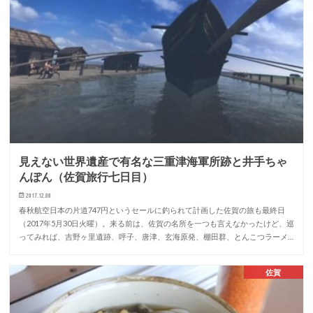
見えない世界遺産で有名な三重津海軍所跡と井手ちゃ
んぽん（佐賀旅行七日目）
2017.12.08
春秋航空日本の片道747円というセールに釣られて計画した佐賀の旅も最終日
（2017年5月30日火曜）。来る前は、佐賀の名所を一つも言えなかったけど、巡
ってみれば、吉野ヶ里遺跡、呼子、唐津、玄海原発、棚田群、とんこつラーメ…
佐賀