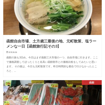
函館自由市場、土方歳三最後の地、元町散策、塩ラー
メンな一日【函館旅行記その3】
2018.06.06
函館の旅も3日め。今日はまず函館三大市場の一つ、自由市場に行きます。ここ
で価格調査してぼったくりと名高い函館朝市との価格比較をしてみたいと思い
ます。 その後は、今日も元町散策です。昨日時間的な都合で行けなかったとこ
ろと、…
函館