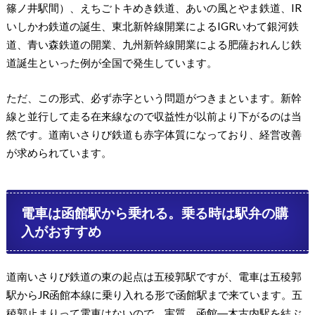
篠ノ井駅間）、えちごトキめき鉄道、あいの風とやま鉄道、IR
いしかわ鉄道の誕生、東北新幹線開業によるIGRいわて銀河鉄
道、青い森鉄道の開業、九州新幹線開業による肥薩おれんじ鉄
道誕生といった例が全国で発生しています。
ただ、この形式、必ず赤字という問題がつきまといます。新幹
線と並行して走る在来線なので収益性が以前より下がるのは当
然です。道南いさりび鉄道も赤字体質になっており、経営改善
が求められています。
電車は函館駅から乗れる。乗る時は駅弁の購
入がおすすめ
道南いさりび鉄道の東の起点は五稜郭駅ですが、電車は五稜郭
駅からJR函館本線に乗り入れる形で函館駅まで来ています。五
稜郭止まりって電車はないので、実質、函館―木古内駅を結ぶ