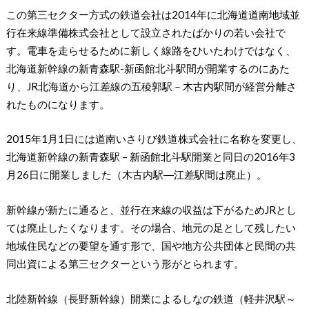
この第三セクター方式の鉄道会社は2014年に北海道道南地域並
行在来線準備株式会社として設立されたばかりの若い会社で
す。電車を走らせるために新しく線路をひいたわけではなく、
北海道新幹線の新青森駅-新函館北斗駅間が開業するのにあた
り、JR北海道から江差線の五稜郭駅－木古内駅間が経営分離さ
れたものになります。
2015年1月1日には道南いさりび鉄道株式会社に名称を変更し、
北海道新幹線の新青森駅 – 新函館北斗駅開業と同日の2016年3
月26日に開業しました（木古内駅―江差駅間は廃止）。
新幹線が新たに通ると、並行在来線の収益は下がるためJRとし
ては廃止したくなります。その場合、地元の足として残したい
地域住民などの要望を通す形で、国や地方公共団体と民間の共
同出資による第三セクターという形がとられます。
北陸新幹線（長野新幹線）開業によるしなの鉄道（軽井沢駅～