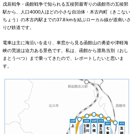
戊辰戦争・函館戦争で知られる五稜郭最寄りの函館市の五稜郭
駅から、人口4000人ほどの小さな自治体・木古内町（きこない
ちょう）の木古内駅までの37.8 kmを結ぶローカル線が道南いさ
りび鉄道です。
電車は主に海沿いを走り、車窓から見る函館山の勇姿や津軽海
峡の荒波は迫力ある景色です。私は、函館から渡島当別（おし
まとうべつ）まで乗ってきたので、レポートしたいと思いま
す。