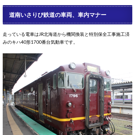
道南いさりび鉄道の車両、車内マナー
走っている電車はJR北海道から機関換装と特別保全工事施工済
みのキハ40形1700番台気動車です。