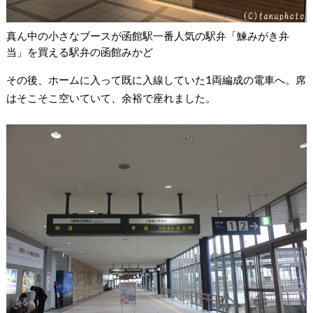
真ん中の小さなブースが函館駅一番人気の駅弁「鰊みがき弁
当」を買える駅弁の函館みかど
その後、ホームに入って既に入線していた1両編成の電車へ。席
はそこそこ空いていて、余裕で座れました。