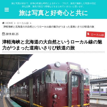
旅と写真が好きで、好奇心旺盛な40代によるサイト・ブログ。旅先で撮影した写真や日記
的な記事、旅先で役立つ情報などをまとめていきたいと思います。
旅は写真と好奇心と共に
HOME
ローカル線
津軽海峡と北海道の大自然というローカル線の魅力がつまった道南いさりび鉄道の旅
2019.03.25
ローカル線
津軽海峡と北海道の大自然というローカル線の魅
力がつまった道南いさりび鉄道の旅