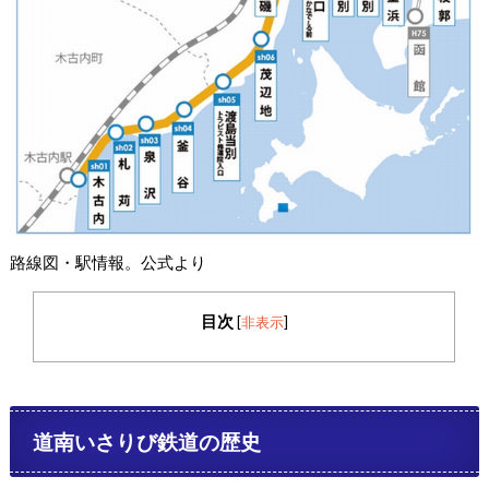
路線図・駅情報。公式より
目次
[
非表示
]
道南いさりび鉄道の歴史