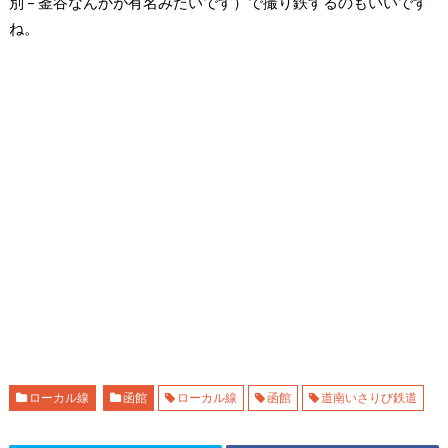
別 – 釜谷なんかが有名みたいです）で撮り鉄するのもいいです
ね。
ローカル線
函館
ローカル線
函館
道南いさりび鉄道