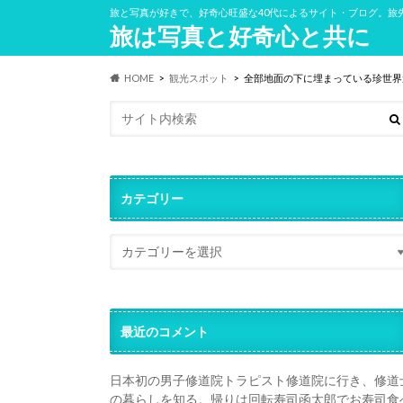
旅と写真が好きで、好奇心旺盛な40代によるサイト・ブログ。旅
旅は写真と好奇心と共に
HOME
観光スポット
全部地面の下に埋まっている珍世界
カテゴリー
最近のコメント
日本初の男子修道院トラピスト修道院に行き、修道
の暮らしを知る。帰りは回転寿司函太郎でお寿司食