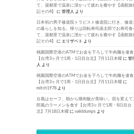
て、湯都里で温泉に浸かって疲れを癒やす【函館旅
記その4】
に
管理人
より
日本初の男子修道院トラピスト修道院に行き、修道
の暮らしを知る。帰りは回転寿司函太郎でお寿司食
て、湯都里で温泉に浸かって疲れを癒やす【函館旅
記その4】
に
エリザベト
より
桃園国際空港のATMでお金を下ろして牛肉麺を連食
【台湾3ヶ月で1周・1日目台北】7月11日木曜
に
管
人
より
桃園国際空港のATMでお金を下ろして牛肉麺を連食
【台湾3ヶ月で1周・1日目台北】7月11日木曜
に
mitch1978
より
台風はセーフ、朝から燉肉飯が美味い。宿を変えて
郎風のラーメンを食す【台湾3ヶ月で1周・8日目台
北】7月18日木曜
に
validdumps
より