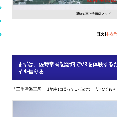
三重津海軍所跡周辺マップ
目次
[
非表示
まずは、佐野常民記念館でVRを体験する
イを借りる
「三重津海軍所」は地中に眠っているので、訪れてもそ