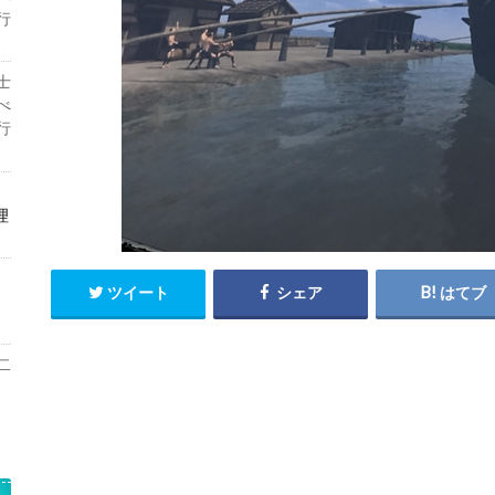
行
士
べ
行
理
ツイート
シェア
はてブ
二