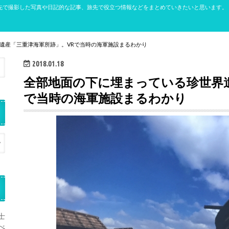
先で撮影した写真や日記的な記事、旅先で役立つ情報などをまとめていきたいと思います。
遺産「三重津海軍所跡」。VRで当時の海軍施設まるわかり
2018.01.18
全部地面の下に埋まっている珍世界
で当時の海軍施設まるわかり
士
べ