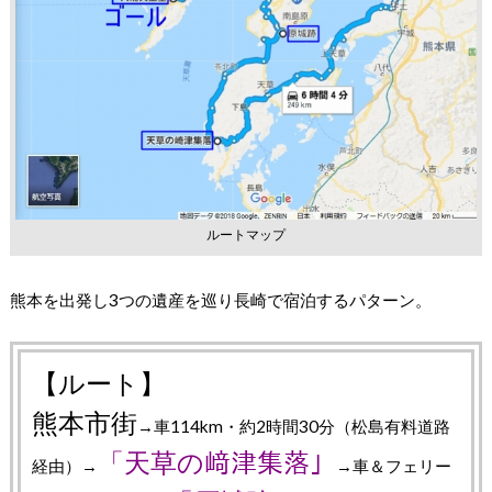
ルートマップ
熊本を出発し3つの遺産を巡り長崎で宿泊するパターン。
【ルート】
熊本市街
→車114km・約2時間30分（松島有料道路
「天草の﨑津集落」
経由）→
→車＆フェリー