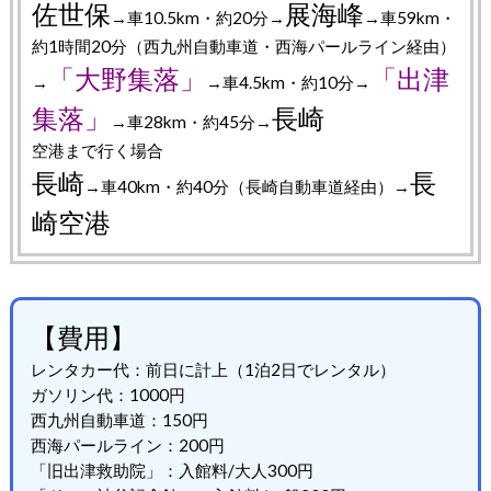
佐世保
展海峰
→車10.5km・約20分→
→車59km・
約1時間20分（西九州自動車道・西海パールライン経由）
「大野集落」
「出津
→
→車4.5km・約10分→
集落」
長崎
→車28km・約45分→
空港まで行く場合
長崎
長
→車40km・約40分（長崎自動車道経由）→
崎空港
【費用】
レンタカー代：前日に計上（1泊2日でレンタル）
ガソリン代：1000円
西九州自動車道：150円
西海パールライン：200円
「旧出津救助院」：入館料/大人300円