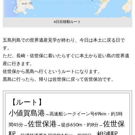
6日目移動ルート
五島列島での世界遺産見学が終わり、今日は本土に戻る日で
す。
ただ、長崎・佐世保に着いたらすぐに本土から近い島の世界遺
産に行きます。
佐世保から黒島へ行くというルートになります。
黒島に行ったら、帰りは佐世保に戻って佐世保泊です。
【ルート】
小値賀島港
→高速船シークイーン号69km・約1時
佐世保港
佐世保
間45分→
→徒歩650m・約8分→
駅
相浦駅