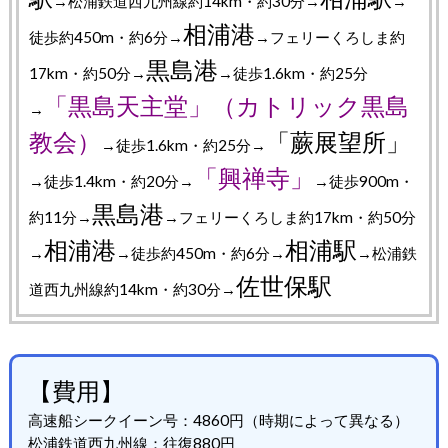
→松浦鉄道西九州線約14km・約30分→
→
相浦港
徒歩約450m・約6分→
→フェリーくろしま約
黒島港
17km・約50分→
→徒歩1.6km・約25分
「黒島天主堂」（カトリック黒島
→
教会）
「蕨展望所」
→徒歩1.6km・約25分→
「興禅寺」
→徒歩1.4km・約20分→
→徒歩900m・
黒島港
約11分→
→フェリーくろしま約17km・約50分
相浦港
相浦駅
→
→徒歩約450m・約6分→
→松浦鉄
佐世保駅
道西九州線約14km・約30分→
【費用】
高速船シークイーン号：4860円（時期によって異なる）
松浦鉄道西九州線：往復880円