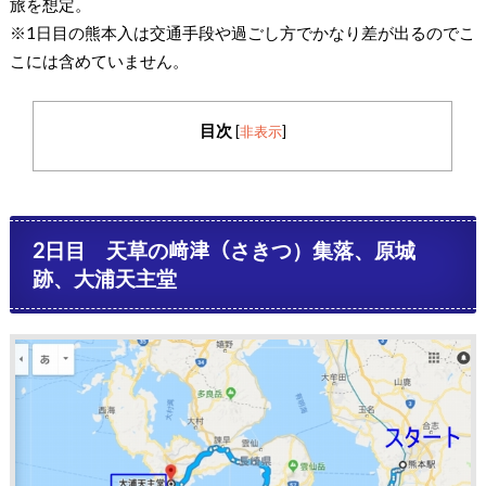
旅を想定。
※1日目の熊本入は交通手段や過ごし方でかなり差が出るのでこ
こには含めていません。
目次
[
非表示
]
2日目 天草の﨑津（さきつ）集落、原城
跡、大浦天主堂