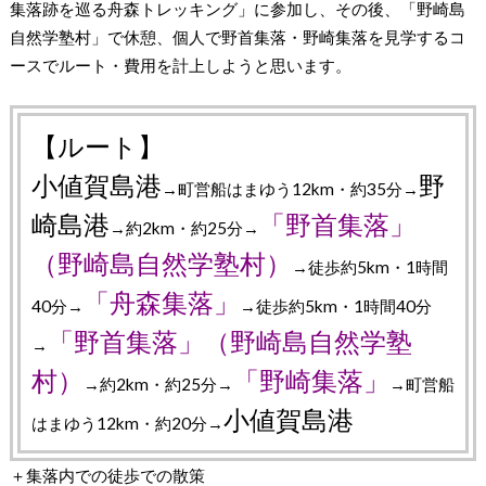
集落跡を巡る舟森トレッキング」に参加し、その後、「野崎島
自然学塾村」で休憩、個人で野首集落・野崎集落を見学するコ
ースでルート・費用を計上しようと思います。
【ルート】
小値賀島港
野
→町営船はまゆう12km・約35分→
崎島港
「野首集落」
→約2km・約25分→
（野崎島自然学塾村）
→徒歩約5km・1時間
「舟森集落」
40分→
→徒歩約5km・1時間40分
「野首集落」（野崎島自然学塾
→
村）
「野崎集落」
→約2km・約25分→
→町営船
小値賀島港
はまゆう12km・約20分→
＋集落内での徒歩での散策