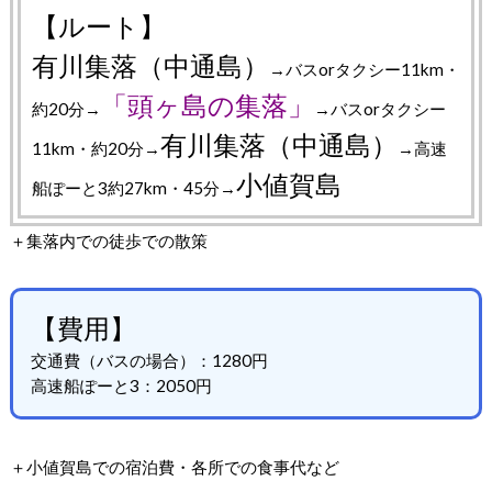
【ルート】
有川集落（中通島）
→バスorタクシー11km・
「頭ヶ島の集落」
約20分→
→バスorタクシー
有川集落（中通島）
11km・約20分→
→高速
小値賀島
船ぽーと3約27km・45分→
＋集落内での徒歩での散策
【費用】
交通費（バスの場合）：1280円
高速船ぽーと3：2050円
＋小値賀島での宿泊費・各所での食事代など