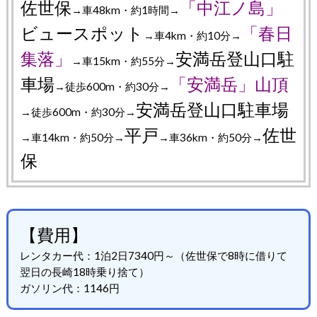
佐世保
「中江ノ島」
→車48km・約1時間→
ビュースポット
「春日
→車4km・約10分→
集落」
安満岳登山口駐
→車15km・約55分→
車場
「安満岳」山頂
→徒歩600m・約30分→
安満岳登山口駐車場
→徒歩600m・約30分→
平戸
佐世
→車14km・約50分→
→車36km・約50分→
保
【費用】
レンタカー代：1泊2日7340円～（佐世保で8時に借りて
翌日の長崎18時乗り捨て）
ガソリン代：1146円