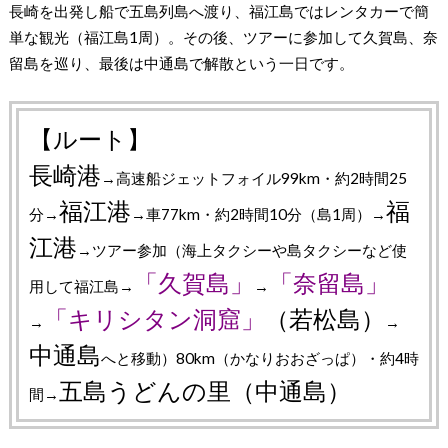
長崎を出発し船で五島列島へ渡り、福江島ではレンタカーで簡
単な観光（福江島1周）。その後、ツアーに参加して久賀島、奈
留島を巡り、最後は中通島で解散という一日です。
【ルート】
長崎港
→高速船ジェットフォイル99km・約2時間25
福江港
福
分→
→車77km・約2時間10分（島1周）→
江港
→ツアー参加（海上タクシーや島タクシーなど使
「久賀島」
「奈留島」
用して福江島→
→
「キリシタン洞窟」
（若松島）
→
→
中通島
へと移動）80km（かなりおおざっぱ）・約4時
五島うどんの里（中通島）
間→