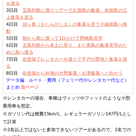
を巡る
3日目
五島列島に渡りツアーで久賀島の集落、奈留島の江
上集落を巡る
4日目
頭ヶ島（かしらがしま）の集落を見て小値賀島へ移
動
5日目
朝から島に渡って1日かけて野崎島見学
6日目
五島列島から本土に戻り、また黒島の集落見学のた
めに島へ渡る
7日目
佐世保でレンタカーを借りて平戸の聖地と集落を巡
る
8日目
佐世保から外海の大野集落・出津集落へと向かう
データ編 ルート・費用（フェリー代やレンタカー代など）
まとめ
当ページ
※レンタカーの場合、車種はヴィッツやフィットのような小型
乗用車を想定。
※ガソリン代は燃費15km/L、レギュラーガソリン147円/Lとし
て計算
※2名以上ではないと参加できないツアーがあるので、2名での