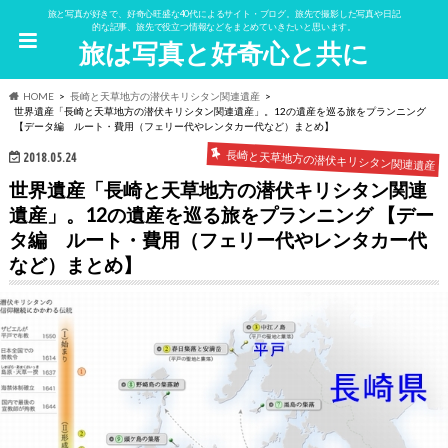
旅と写真が好きで、好奇心旺盛な40代によるサイト・ブログ。旅先で撮影した写真や日記
的な記事、旅先で役立つ情報などをまとめていきたいと思います。
旅は写真と好奇心と共に
HOME
長崎と天草地方の潜伏キリシタン関連遺産
世界遺産「長崎と天草地方の潜伏キリシタン関連遺産」。12の遺産を巡る旅をプランニング
【データ編 ルート・費用（フェリー代やレンタカー代など）まとめ】
長崎と天草地方の潜伏キリシタン関連遺産
2018.05.24
世界遺産「長崎と天草地方の潜伏キリシタン関連
遺産」。12の遺産を巡る旅をプランニング 【デー
タ編 ルート・費用（フェリー代やレンタカー代
など）まとめ】